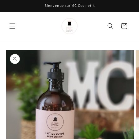
et passer
Bienvenue sur MC Cosmetik
au
contenu
Panier
Passer aux
informations
produits