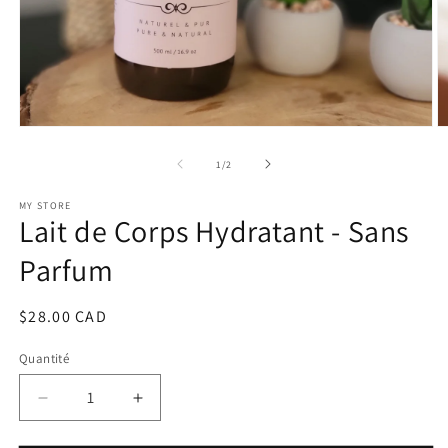
Ouvrir
O
le
le
média
m
de
1
/
2
1
2
dans
d
MY STORE
une
u
Lait de Corps Hydratant - Sans
fenêtre
f
modale
m
Parfum
Prix
$28.00 CAD
habituel
Quantité
Réduire
Augmenter
la
la