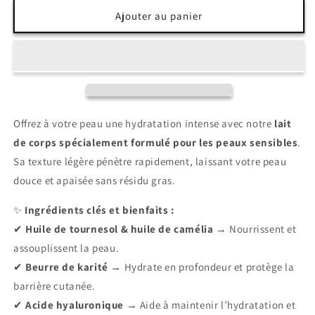
quantité
quantité
de
de
Ajouter au panier
Lait
Lait
de
de
Corps
Corps
Hydratant
Hydratant
-
-
Sans
Sans
Parfum
Parfum
Offrez à votre peau une hydratation intense avec notre
lait
de corps spécialement formulé pour les peaux sensibles
.
Sa texture légère pénètre rapidement, laissant votre peau
douce et apaisée sans résidu gras.
✨
Ingrédients clés et bienfaits :
✔
Huile de tournesol & huile de camélia
→ Nourrissent et
assouplissent la peau.
✔
Beurre de karité
→ Hydrate en profondeur et protège la
barrière cutanée.
✔
Acide hyaluronique
→ Aide à maintenir l’hydratation et