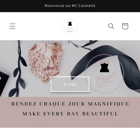
et passer
Bienvenue sur MC Cosmetik
au
contenu
Panier
Achat