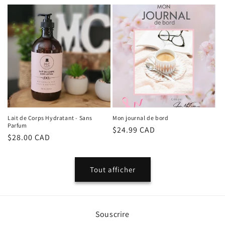
habituel
habituel
Lait de Corps Hydratant - Sans
Mon journal de bord
Parfum
Prix
$24.99 CAD
Prix
$28.00 CAD
habituel
habituel
Tout afficher
Souscrire