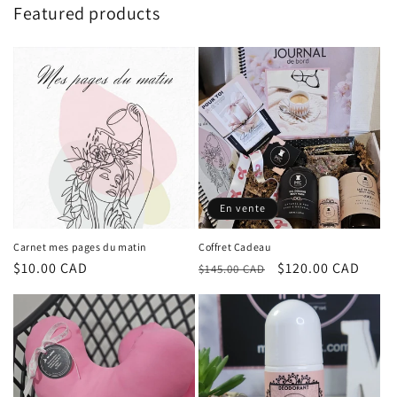
Featured products
En vente
Carnet mes pages du matin
Coffret Cadeau
Prix
$10.00 CAD
Prix
Prix
$120.00 CAD
$145.00 CAD
habituel
habituel
promotionnel