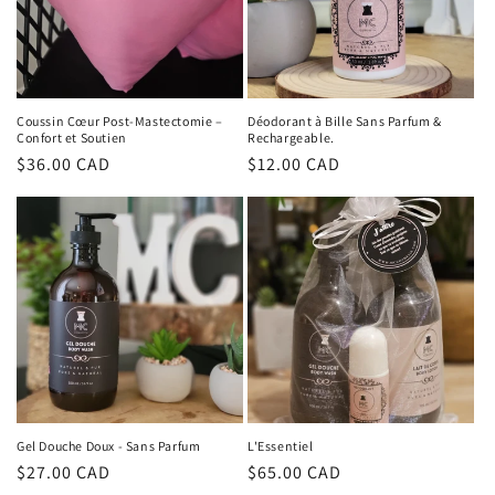
Coussin Cœur Post-Mastectomie –
Déodorant à Bille Sans Parfum &
Confort et Soutien
Rechargeable.
Prix
$36.00 CAD
Prix
$12.00 CAD
habituel
habituel
Gel Douche Doux - Sans Parfum
L'Essentiel
Prix
$27.00 CAD
Prix
$65.00 CAD