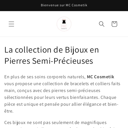
et passer
Bienvenue sur MC Cosmetik
au
contenu
Panier
C
La collection de Bijoux en
o
Pierres Semi-Précieuses
l
En plus de ses soins corporels naturels,
MC Cosmetik
l
vous propose une collection de bracelets et colliers faits
main, conçus avec des pierres semi-précieuses
e
sélectionnées pour leurs vertus bienfaisantes. Chaque
c
pièce est unique et pensée pour allier élégance et bien-
être.
t
Ces bijoux ne sont pas seulement de magnifiques
i